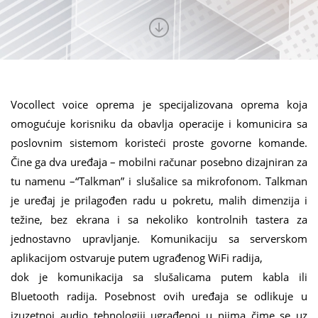
Vocollect voice oprema je specijalizovana oprema koja
omogućuje korisniku da obavlja operacije i komunicira sa
poslovnim sistemom koristeći proste govorne komande.
Čine ga dva uređaja – mobilni računar posebno dizajniran za
tu namenu –“Talkman” i slušalice sa mikrofonom. Talkman
je uređaj je prilagođen radu u pokretu, malih dimenzija i
težine, bez ekrana i sa nekoliko kontrolnih tastera za
jednostavno upravljanje. Komunikaciju sa serverskom
aplikacijom ostvaruje putem ugrađenog WiFi radija,
dok je komunikacija sa slušalicama putem kabla ili
Bluetooth radija. Posebnost ovih uređaja se odlikuje u
izuzetnoj audio tehnologiji ugrađenoj u njima čime se uz