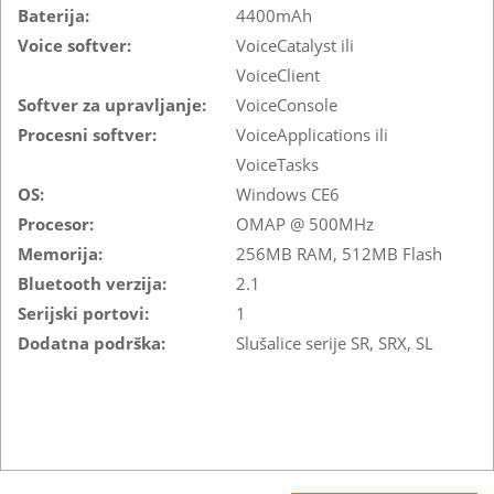
Baterija:
4400mAh
Voice softver:
VoiceCatalyst ili
VoiceClient
Softver za upravljanje:
VoiceConsole
Procesni softver:
VoiceApplications ili
VoiceTasks
OS:
Windows CE6
Procesor:
OMAP @ 500MHz
Memorija:
256MB RAM, 512MB Flash
Bluetooth verzija:
2.1
Serijski portovi:
1
Dodatna podrška:
Slušalice serije SR, SRX, SL