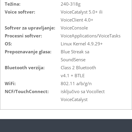
Težina:
240-318g
Voice softver:
VoiceCatalyst 5.0+ ili
VoiceClient 4.0+
Softver za upravljanje:
VoiceConsole
Procesni softver:
VoiceApplications/VoiceTasks
OS:
Linux Kernel 4.9.29+
Prepoznavanje glasa:
Blue Streak sa
SoundSense
Bluetooth verzija:
Class 2 Bluetooth
v4.1 + BTLE
WiFi:
802.11 a/b/g/n
NCF/TouchConnect:
isključivo sa Vocollect
VoiceCatalyst