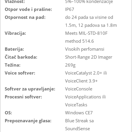
Vlažnost:
5%–100% kondenzacije
Otpor vode i prašine:
IP67
Otpornost na pad:
do 24 pada sa visine od
1.5m, 12 padova sa 1.8m
Vibracija:
Meets MIL-STD-810F
method 514.6
Baterija:
Visokih perfomansi
Čitač barkoda:
Short-Range 2D Imager
Težina:
269g
Voice softver:
VoiceCatalyst 2.0+ ili
VoiceClient 3.9+
Softver za upravljanje:
VoiceConsole
Procesni softver:
VoiceApplications ili
VoiceTasks
OS:
Windows CE7
Prepoznavanje glasa:
Blue Streak sa
SoundSense