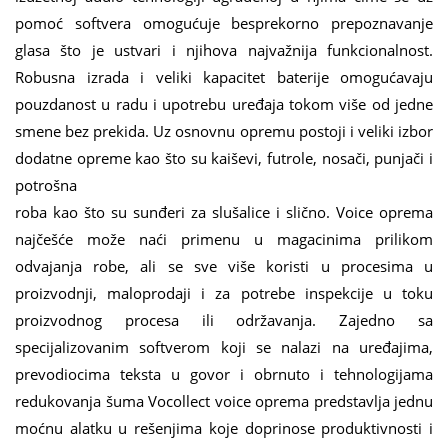
pomoć softvera omogućuje besprekorno prepoznavanje
glasa što je ustvari i njihova najvažnija funkcionalnost.
Robusna izrada i veliki kapacitet baterije omogućavaju
pouzdanost u radu i upotrebu uređaja tokom više od jedne
smene bez prekida. Uz osnovnu opremu postoji i veliki izbor
dodatne opreme kao što su kaiševi, futrole, nosači, punjači i
potrošna
roba kao što su sunđeri za slušalice i slično. Voice oprema
najčešće može naći primenu u magacinima prilikom
odvajanja robe, ali se sve više koristi u procesima u
proizvodnji, maloprodaji i za potrebe inspekcije u toku
proizvodnog procesa ili održavanja. Zajedno sa
specijalizovanim softverom koji se nalazi na uređajima,
prevodiocima teksta u govor i obrnuto i tehnologijama
redukovanja šuma Vocollect voice oprema predstavlja jednu
moćnu alatku u rešenjima koje doprinose produktivnosti i