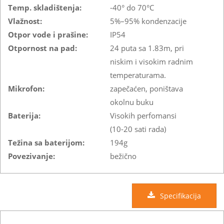
Temp. skladištenja:
-40° do 70°C
Vlažnost:
5%–95% kondenzacije
Otpor vode i prašine:
IP54
Otpornost na pad:
24 puta sa 1.83m, pri
niskim i visokim radnim
temperaturama.
Mikrofon:
zapečaćen, poništava
okolnu buku
Baterija:
Visokih perfomansi
(10-20 sati rada)
Težina sa baterijom:
194g
Povezivanje:
bežično
Specifikacija