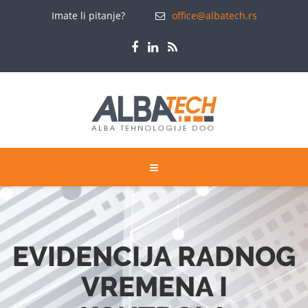
Imate li pitanje?
office@albatech.rs
EVIDENCIJA RADNOG
VREMENA I