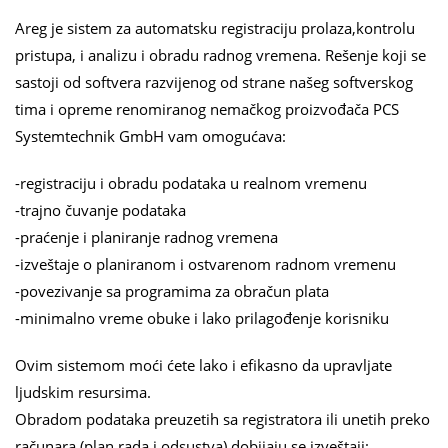
Areg je sistem za automatsku registraciju prolaza,kontrolu
pristupa, i analizu i obradu radnog vremena. Rešenje koji se
sastoji od softvera razvijenog od strane našeg softverskog
tima i opreme renomiranog nemačkog proizvođača PCS
Systemtechnik GmbH vam omogućava:
-registraciju i obradu podataka u realnom vremenu
-trajno čuvanje podataka
-praćenje i planiranje radnog vremena
-izveštaje o planiranom i ostvarenom radnom vremenu
-povezivanje sa programima za obračun plata
-minimalno vreme obuke i lako prilagođenje korisniku
Ovim sistemom moći ćete lako i efikasno da upravljate
ljudskim resursima.
Obradom podataka preuzetih sa registratora ili unetih preko
računara (plan rada i odsustva) dobijaju se izveštaji: