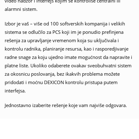
video nadzor i interfejs kojim se kontroliše centralni ili
alarmni sistem.
Izbor je vaš – više od 100 softverskih kompanija i velikih
sistema se odlučilo za PCS koji im je ponudio prefinjena
rešenja za upravljanje vremenom koja su uključivala i
kontrolu radnika, planiranje resursa, kao i rasporedjivanje
radne snage za koju ujedno imate mogućnost da napravite i
platne liste. Ukoliko odaberete ovakav sveobuhvatni sistem
za okosnicu poslovanja, bez ikakvih problema možete
pridodati i moćnu DEXICON kontrolu pristupa putem
interfejsa.
Jednostavno izaberite rešenje koje vam najviše odgovara.