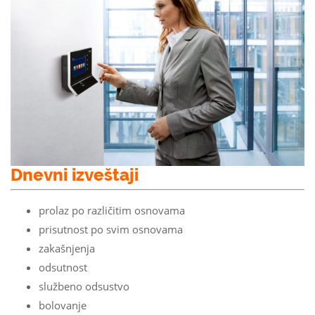
Dnevni izveštaji
prolaz po različitim osnovama
prisutnost po svim osnovama
zakašnjenja
odsutnost
službeno odsustvo
bolovanje