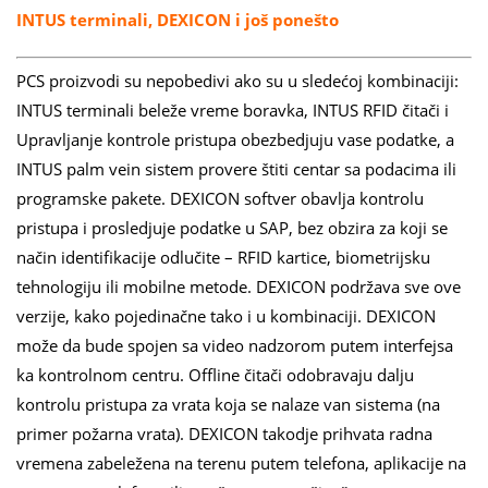
INTUS terminali, DEXICON i još ponešto
PCS proizvodi su nepobedivi ako su u sledećoj kombinaciji:
INTUS terminali beleže vreme boravka, INTUS RFID čitači i
Upravljanje kontrole pristupa obezbedjuju vase podatke, a
INTUS palm vein sistem provere štiti centar sa podacima ili
programske pakete. DEXICON softver obavlja kontrolu
pristupa i prosledjuje podatke u SAP, bez obzira za koji se
način identifikacije odlučite – RFID kartice, biometrijsku
tehnologiju ili mobilne metode. DEXICON podržava sve ove
verzije, kako pojedinačne tako i u kombinaciji. DEXICON
može da bude spojen sa video nadzorom putem interfejsa
ka kontrolnom centru. Offline čitači odobravaju dalju
kontrolu pristupa za vrata koja se nalaze van sistema (na
primer požarna vrata). DEXICON takodje prihvata radna
vremena zabeležena na terenu putem telefona, aplikacije na