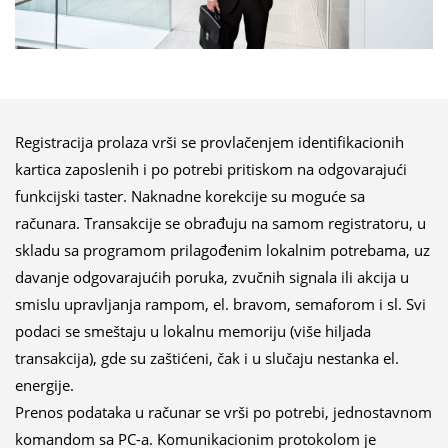
Registracija prolaza vrši se provlačenjem identifikacionih
kartica zaposlenih i po potrebi pritiskom na odgovarajući
funkcijski taster. Naknadne korekcije su moguće sa
računara. Transakcije se obrađuju na samom registratoru, u
skladu sa programom prilagođenim lokalnim potrebama, uz
davanje odgovarajućih poruka, zvučnih signala ili akcija u
smislu upravljanja rampom, el. bravom, semaforom i sl. Svi
podaci se smeštaju u lokalnu memoriju (više hiljada
transakcija), gde su zaštićeni, čak i u slučaju nestanka el.
energije.
Prenos podataka u računar se vrši po potrebi, jednostavnom
komandom sa PC-a. Komunikacionim protokolom je