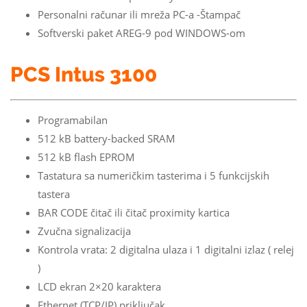
Personalni računar ili mreža PC-a -Štampač
Softverski paket AREG-9 pod WINDOWS-om
PCS Intus 3100
Programabilan
512 kB battery-backed SRAM
512 kB flash EPROM
Tastatura sa numeričkim tasterima i 5 funkcijskih
tastera
BAR CODE čitač ili čitač proximity kartica
Zvučna signalizacija
Kontrola vrata: 2 digitalna ulaza i 1 digitalni izlaz ( relej
)
LCD ekran 2×20 karaktera
Ethernet (TCP/IP) priključak