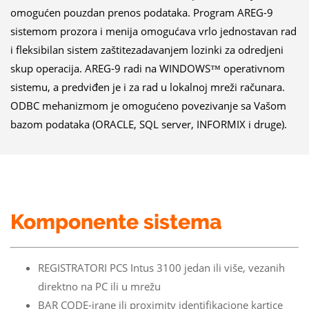
omogućen pouzdan prenos podataka. Program AREG-9
sistemom prozora i menija omogućava vrlo jednostavan rad
i fleksibilan sistem zaštitezadavanjem lozinki za odredjeni
skup operacija. AREG-9 radi na WINDOWS™ operativnom
sistemu, a predviđen je i za rad u lokalnoj mreži računara.
ODBC mehanizmom je omogućeno povezivanje sa Vašom
bazom podataka (ORACLE, SQL server, INFORMIX i druge).
Komponente sistema
REGISTRATORI PCS Intus 3100 jedan ili više, vezanih
direktno na PC ili u mrežu
BAR CODE-irane ili proximity identifikacione kartice