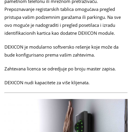
pametnom telefonu ili mrežnom pretraživaču.
Prepoznavanje registarskih tablica omogućava pregled
pristupa vašim podzemnim garažama ili parkingu. Na sve
ovo moguće je nadograditi i pregled posetilaca i izradu
identifikacionih kartica kao dodatne DEXICON module.
DEXICON je modularno softversko rešenje koje može da
bude konfigurisano prema vašim zahtevima.
Zahtevana licenca se odredjuje po broju master zapisa.
DEXICON nudi kapacitete za više klijenata.