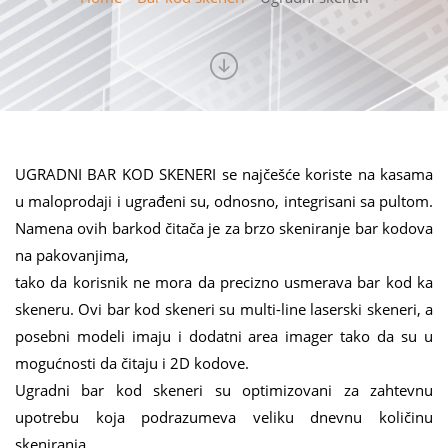
UGRADNI BAR KOD SKENERI se najčešće koriste na kasama
u maloprodaji i ugrađeni su, odnosno, integrisani sa pultom.
Namena ovih barkod čitača je za brzo skeniranje bar kodova
na pakovanjima,
tako da korisnik ne mora da precizno usmerava bar kod ka
skeneru. Ovi bar kod skeneri su multi-line laserski skeneri, a
posebni modeli imaju i dodatni area imager tako da su u
mogućnosti da čitaju i 2D kodove.
Ugradni bar kod skeneri su optimizovani za zahtevnu
upotrebu koja podrazumeva veliku dnevnu količinu
skeniranja.